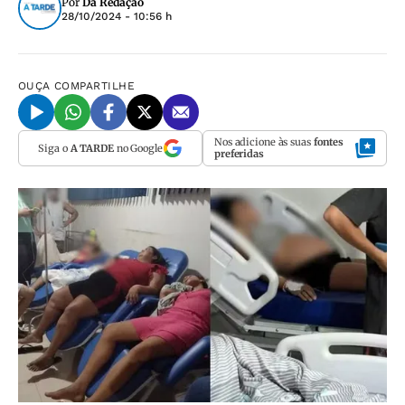
Por
Da Redação
28/10/2024 - 10:56 h
OUÇA
COMPARTILHE
Nos adicione às suas
fontes
Siga o
A TARDE
no Google
preferidas