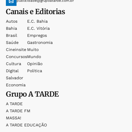
publicidade@grupoatarde.com.br
Canais e Editorias
Autos
E.c. Bahia
Bahia
E.c. Vitória
Brasil
Empregos
Saúde
Gastronomia
Cineinsite
Muito
Concursos
Mundo
Cultura
Opinião
Digital
Política
Salvador
Economia
Grupo
A TARDE
A TARDE
A TARDE FM
MASSA!
A TARDE EDUCAÇÃO