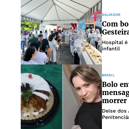
SALVADOR
Com bo
Gesteir
Hospital é
infantil
BRASIL
Bolo en
mensag
morrer
Deise dos 
Penitenciá