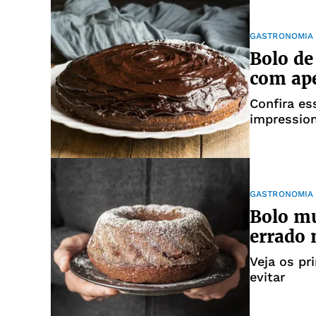
GASTRONOMIA
Bolo de
com ape
Confira es
impression
GASTRONOMIA
Bolo m
errado 
Veja os pr
evitar