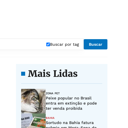
Buscar por tag
Buscar
Mais Lidas
ZONA PET
Peixe popular no Brasil
entra em extinção e pode
ter venda proibida
BAHIA
Sortudo na Bahia fatura
prêmio em Mega-Sena de