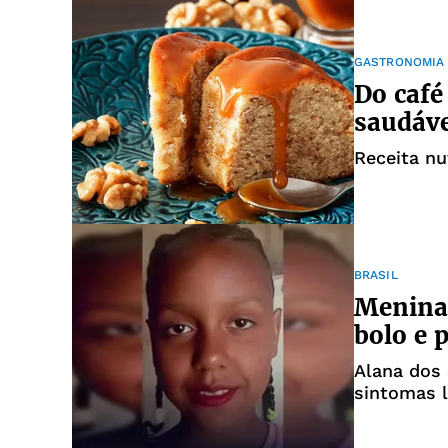
GASTRONOMIA
Do café
saudáve
Receita nu
BRASIL
Menina
bolo e 
Alana dos
sintomas 