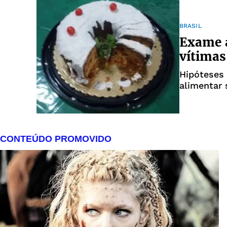
BRASIL
Exame a
vítimas
Hipóteses
alimentar