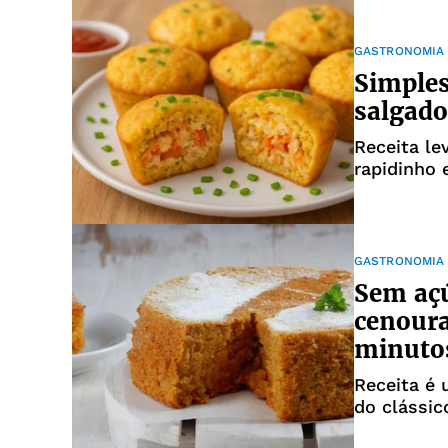
GASTRONOMIA
Simples
salgado
Receita le
rapidinho 
GASTRONOMIA
Sem açú
cenoura
minuto
Receita é
do clássic
garantir a