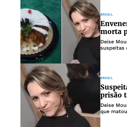
BRASIL
Envene
morta p
Deise Mour
suspeitas
BRASIL
Suspeit
prisão 
Deise Mour
que matou
de 2024