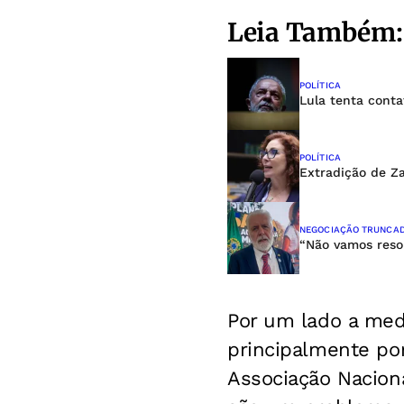
Leia Também:
POLÍTICA
Lula tenta cont
POLÍTICA
Extradição de Za
NEGOCIAÇÃO TRUNCA
“Não vamos resol
Por um lado a med
principalmente por
Associação Nacion