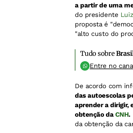
a partir de uma me
do presidente
Luiz
proposta é "democr
"alto custo do pro
Tudo sobre
Brasi
Entre no can
De acordo com inf
das autoescolas p
aprender a dirigir
obtenção da
CNH
.
da obtenção da car