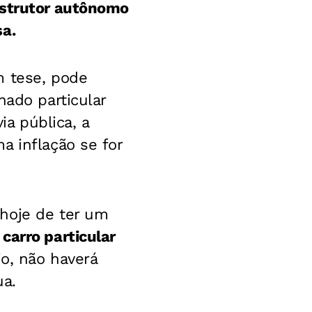
nstrutor autônomo
sa.
 tese, pode
hado particular
a pública, a
a inflação se for
hoje de ter um
carro particular
o, não haverá
ua.