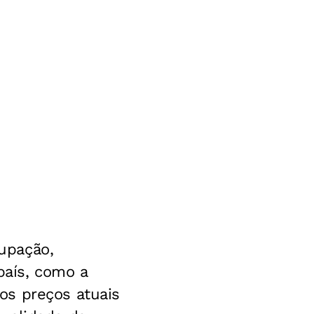
upação,
país, como a
os preços atuais