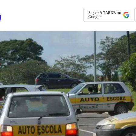
Siga o
A TARDE
no
Google