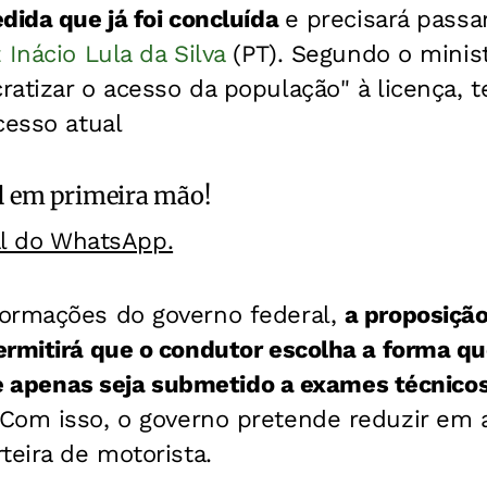
dida que já foi concluída
e precisará passa
 Inácio Lula da Silva
(PT). Segundo o minist
atizar o acesso da população" à licença, t
cesso atual
l
em primeira mão!
al do WhatsApp.
ormações do governo federal,
a proposiçã
ermitirá que o condutor escolha a forma q
, e apenas seja submetido a exames técnicos
Com isso, o governo pretende reduzir em 
teira de motorista.