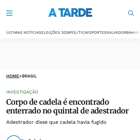
ÚLTIMAS NOTÍCIAS
ELEIÇÕES 2026
POLÍTICA
ESPORTES
SALVADOR
BAHIA
P
HOME
>
BRASIL
INVESTIGAÇÃO
Corpo de cadela é encontrado
enterrado no quintal de adestrador
Adestrador disse que cadela havia fugido