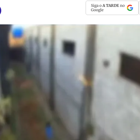
Siga o
A TARDE
no
Google