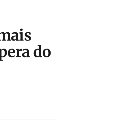
imais
pera do