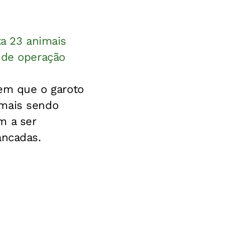
ta 23 animais
 de operação
em que o garoto
imais sendo
m a ser
ancadas.