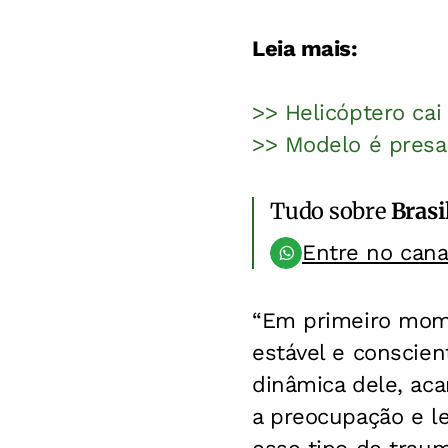
Leia mais:
>> Helicóptero ca
>> Modelo é presa
Tudo sobre
Brasi
Entre no can
“Em primeiro mome
estável e conscie
dinâmica dele, aca
a preocupação e l