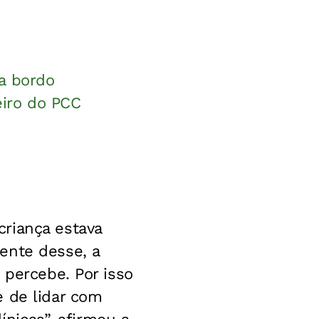
a bordo
eiro do PCC
riança estava
ente desse, a
 percebe. Por isso
e de lidar com