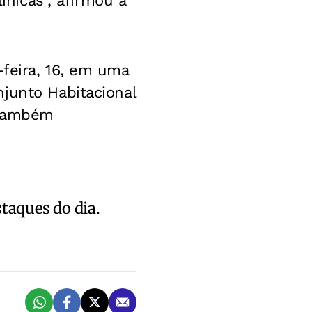
ínicas”, afirmou a
feira, 16, em uma
junto Habitacional
o também
staques do dia.