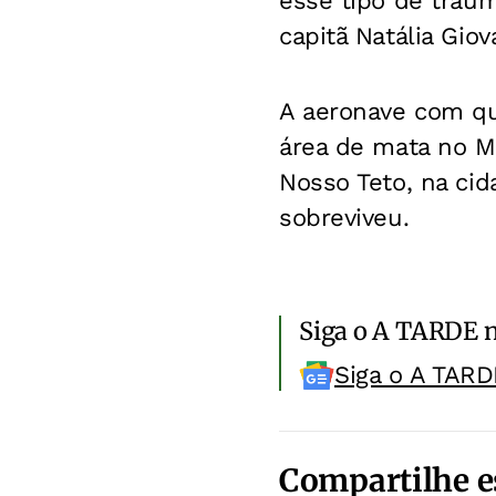
esse tipo de trauma
capitã Natália Giov
A aeronave com qu
área de mata no M
Nosso Teto, na ci
sobreviveu.
Siga o A TARDE 
Siga o A TARD
Compartilhe e