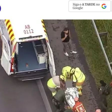
Siga o
A TARDE
no
Google