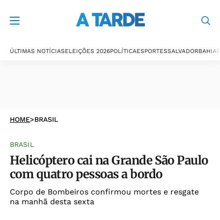
ÚLTIMAS NOTÍCIAS
ELEIÇÕES 2026
POLÍTICA
ESPORTES
SALVADOR
BAHIA
P
HOME
>
BRASIL
BRASIL
Helicóptero cai na Grande São Paulo
com quatro pessoas a bordo
Corpo de Bombeiros confirmou mortes e resgate
na manhã desta sexta