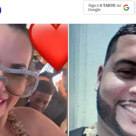
Siga o
A TARDE
no
Google