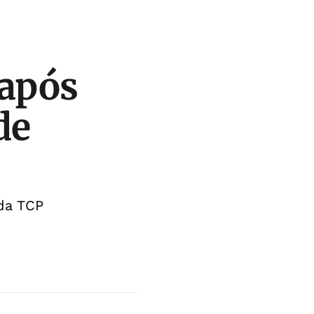
 após
de
da TCP