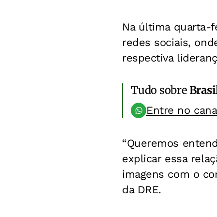
Na última quarta-f
redes sociais, on
respectiva lideranç
Tudo sobre
Brasi
Entre no can
“Queremos entende
explicar essa rel
imagens com o cord
da DRE.