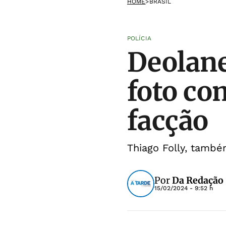
HOME
>
BRASIL
POLÍCIA
Deolane
foto co
facção
Thiago Folly, tamb
Por
Da Redação
15/02/2024 - 9:52 h