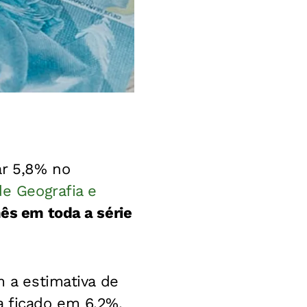
ar 5,8% no
 de Geografia e
ês em toda a série
m a estimativa de
a ficado em 6,2%.