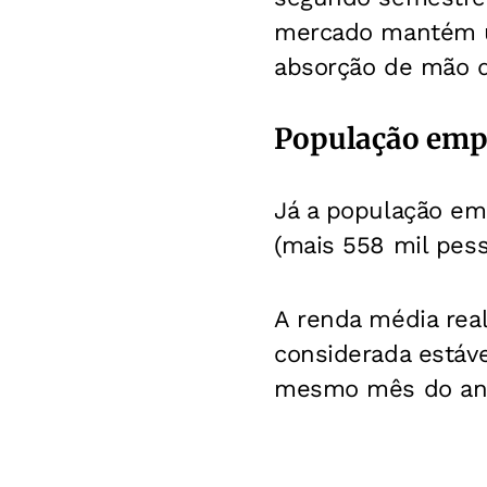
mercado mantém u
absorção de mão d
População emp
Já a população emp
(mais 558 mil pes
A renda média real
considerada estáv
mesmo mês do ano