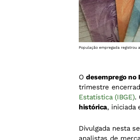
População empregada registrou a
O
desemprego no B
trimestre encerra
Estatística (IBGE)
.
histórica
, iniciada
Divulgada nesta se
analistas de merc