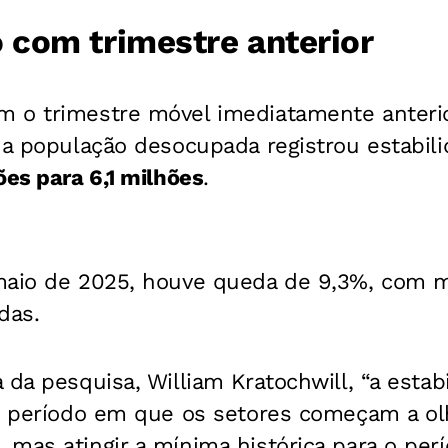
com trimestre anterior
 o trimestre móvel imediatamente anteri
 a população desocupada registrou estabilid
ões para 6,1 milhões
.
maio de 2025, houve queda de 9,3%, com 
das.
 da pesquisa, William Kratochwill, “a estab
 o período em que os setores começam a ol
mas atingir a mínima histórica para o perí