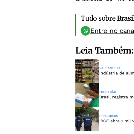
Tudo sobre
Brasi
Entre no can
Leia Também:
NA DIANTEIRA
Indústria de ali
EDUCAÇÃO
Brasil registra 
CONCURSOS
IBGE abre 1 mil 