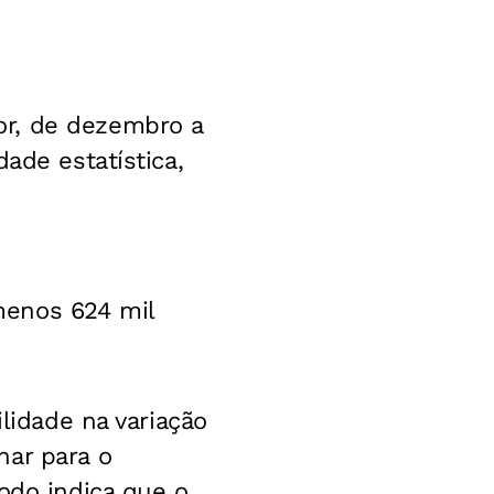
or, de dezembro a
ade estatística,
menos 624 mil
ilidade na variação
har para o
odo indica que o