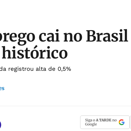
ego cai no Brasil 
 histórico
a registrou alta de 0,5%
es
Siga o
A TARDE
no
Google