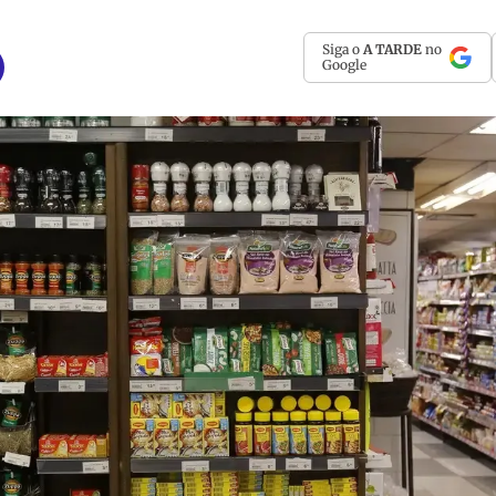
Siga o
A TARDE
no
Google