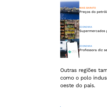
MAIS BARATO
Preços do petr
ECONOMIA
Supermercados p
ECONOMIA
Professora diz s
Outras regiões t
como o polo indust
oeste do país.