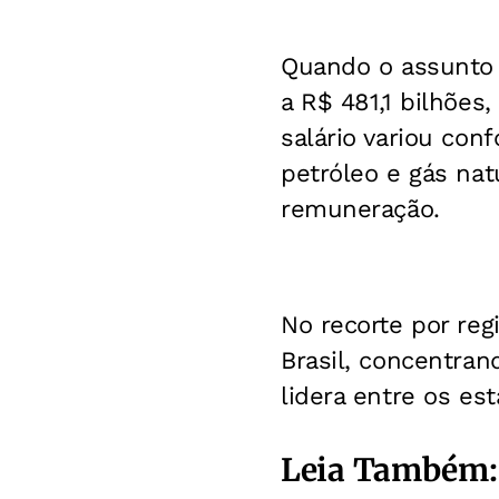
Quando o assunto 
a R$ 481,1 bilhõe
salário variou con
petróleo e gás na
remuneração.
No recorte por reg
Brasil, concentran
lidera entre os es
Leia Também: