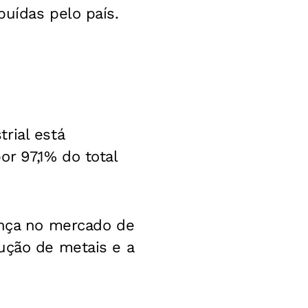
buídas pelo país.
rial está
r 97,1% do total
ença no mercado de
ução de metais e a