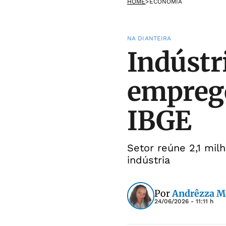
HOME
>
ECONOMIA
NA DIANTEIRA
Indústr
emprego
IBGE
Setor reúne 2,1 mi
indústria
Por
Andrêzza M
24/06/2026 - 11:11 h