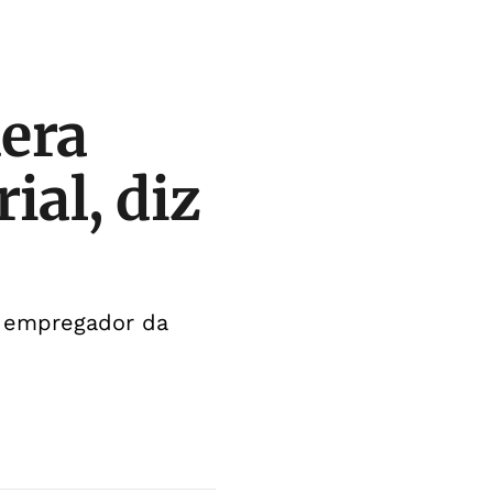
dera
ial, diz
l empregador da