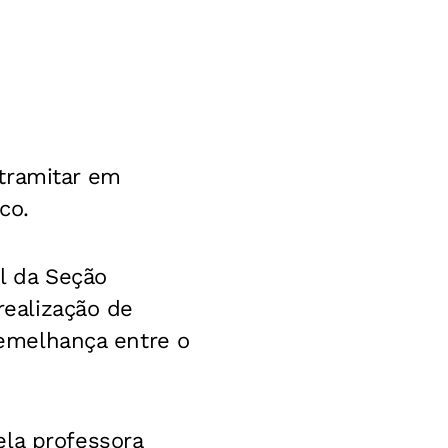
tramitar em
co.
el da Seção
realização de
 semelhança entre o
ela professora