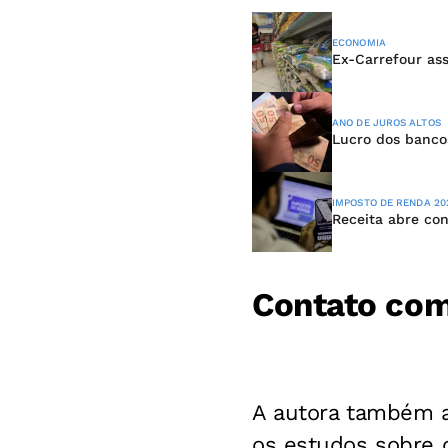
ECONOMIA
Ex-Carrefour as
ANO DE JUROS ALTOS
Lucro dos banco
IMPOSTO DE RENDA 20
Receita abre con
Contato com
A autora também a
os estudos sobre o