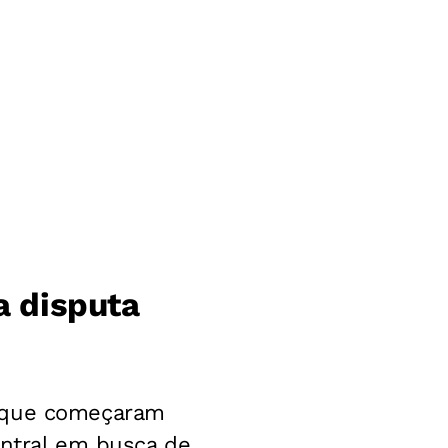
a disputa
m que começaram
entral em busca de