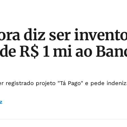
ora diz ser invent
ede R$ 1 mi ao Ban
er registrado projeto "Tá Pago" e pede indeni
z