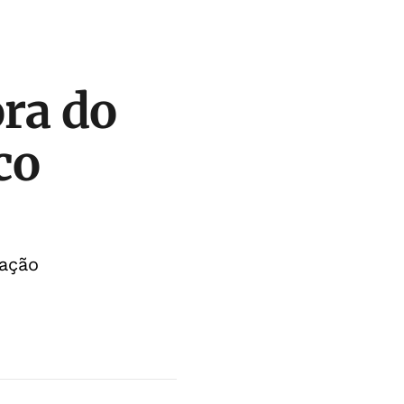
ora do
co
zação