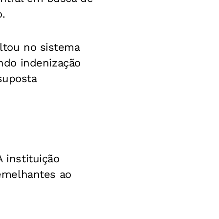
.
ultou no sistema
ndo indenização
suposta
 instituição
emelhantes ao