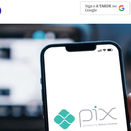
Siga o
A TARDE
no
Google