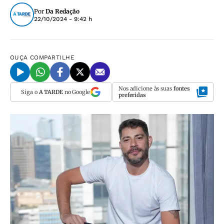
Por
Da Redação
22/10/2024 - 9:42 h
OUÇA
COMPARTILHE
Nos adicione às suas
fontes
Siga o
A TARDE
no Google
preferidas