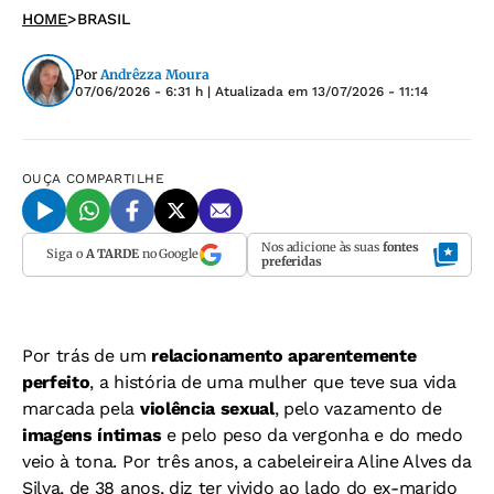
HOME
>
BRASIL
Por
Andrêzza Moura
07/06/2026 - 6:31 h
| Atualizada em
13/07/2026 - 11:14
OUÇA
COMPARTILHE
Nos adicione às suas
fontes
Siga o
A TARDE
no Google
preferidas
Por trás de um
relacionamento aparentemente
perfeito
, a história de uma mulher que teve sua vida
marcada pela
violência sexual
, pelo vazamento de
imagens íntimas
e pelo peso da vergonha e do medo
veio à tona. Por três anos, a cabeleireira Aline Alves da
Silva, de 38 anos, diz ter vivido ao lado do ex-marido