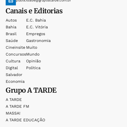
publicidade@grupoatarde.com.br
Canais e Editorias
Autos
E.c. Bahia
Bahia
E.c. Vitória
Brasil
Empregos
Saúde
Gastronomia
Cineinsite
Muito
Concursos
Mundo
Cultura
Opinião
Digital
Política
Salvador
Economia
Grupo
A TARDE
A TARDE
A TARDE FM
MASSA!
A TARDE EDUCAÇÃO