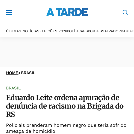
ÚLTIMAS NOTÍCIAS
ELEIÇÕES 2026
POLÍTICA
ESPORTES
SALVADOR
BAHIA
P
HOME
>
BRASIL
BRASIL
Eduardo Leite ordena apuração de
denúncia de racismo na Brigada do
RS
Policiais prenderam homem negro que teria sofrido
ameaça de homicídio