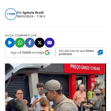
Por
Agência Brasil
18/02/2024 - 7:18 h
OUÇA
COMPARTILHE
Nos adicione às suas
fontes
Siga o
A TARDE
no Google
preferidas