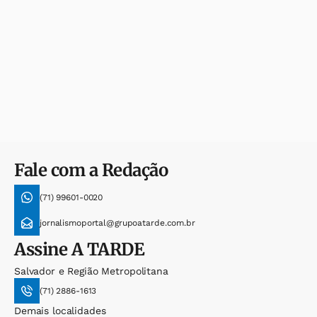
Fale com a Redação
(71) 99601-0020
jornalismoportal@grupoatarde.com.br
Assine
A TARDE
Salvador e Região Metropolitana
(71) 2886-1613
Demais localidades