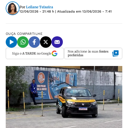
Por
Leilane Teixeira
12/06/2026 - 21:48 h
| Atualizada em
13/06/2026 - 7:41
OUÇA
COMPARTILHE
Nos adicione às suas
fontes
Siga o
A TARDE
no Google
preferidas