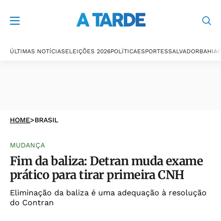
ÚLTIMAS NOTÍCIAS
ELEIÇÕES 2026
POLÍTICA
ESPORTES
SALVADOR
BAHIA
P
HOME
>
BRASIL
MUDANÇA
Fim da baliza: Detran muda exame
prático para tirar primeira CNH
Eliminação da baliza é uma adequação à resolução
do Contran