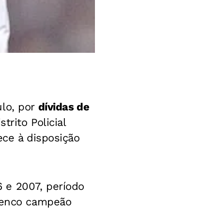
lo, por
dívidas de
trito Policial
ece à disposição
 e 2007, período
elenco campeão