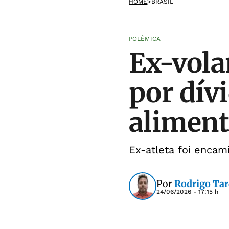
HOME
>
BRASIL
POLÊMICA
Ex-vola
por dív
aliment
Ex-atleta foi encami
Por
Rodrigo Tar
24/06/2026 - 17:15 h