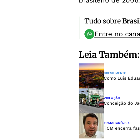
brasileiro de 2006.
Tudo sobre
Brasi
Entre no can
Leia Também:
CRESCIMENTO
Como Luís Eduard
VIOLAÇÃO
Conceição do Jac
TRANSPARÊNCIA
TCM encerra fase