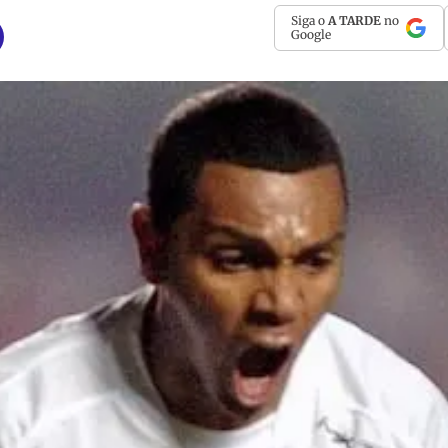
Siga o
A TARDE
no
Google