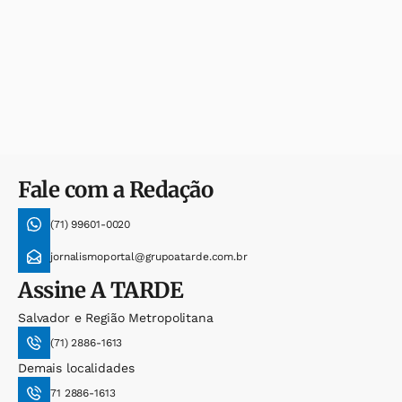
Fale com a Redação
(71) 99601-0020
jornalismoportal@grupoatarde.com.br
Assine
A TARDE
Salvador e Região Metropolitana
(71) 2886-1613
Demais localidades
71 2886-1613