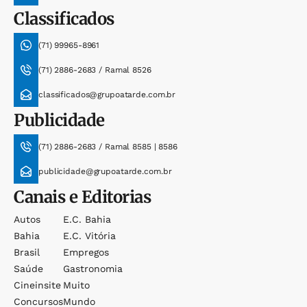
Classificados
(71) 99965-8961
(71) 2886-2683 / Ramal 8526
classificados@grupoatarde.com.br
Publicidade
(71) 2886-2683 / Ramal 8585 | 8586
publicidade@grupoatarde.com.br
Canais e Editorias
Autos
E.c. Bahia
Bahia
E.c. Vitória
Brasil
Empregos
Saúde
Gastronomia
Cineinsite
Muito
Concursos
Mundo