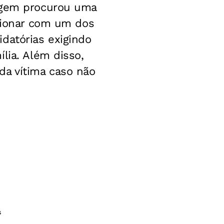
tagem procurou uma
acionar com um dos
datórias exigindo
lia. Além disso,
da vítima caso não
s