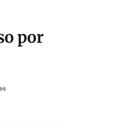
so por
es