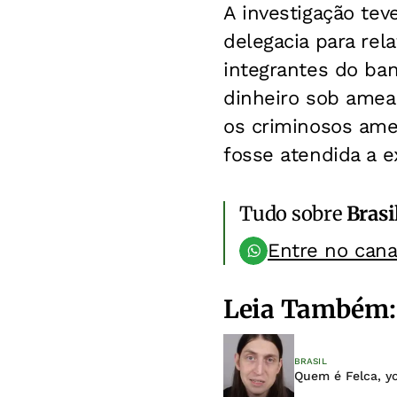
A investigação te
delegacia para rel
integrantes do ban
dinheiro sob ameaç
os criminosos ame
fosse atendida a e
Tudo sobre
Brasi
Entre no can
Leia Também:
BRASIL
Quem é Felca, y