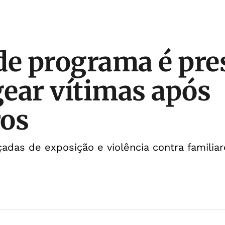
de programa é pre
ear vítimas após
ros
das de exposição e violência contra familiar