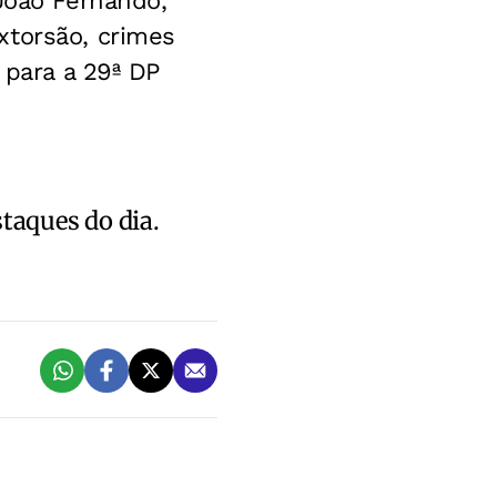
 João Fernando,
xtorsão, crimes
 para a 29ª DP
staques do dia.