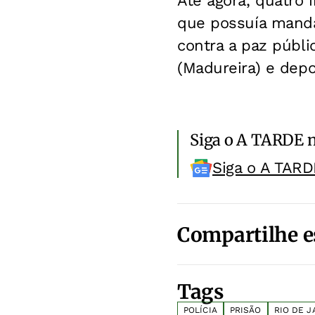
Até agora, quatro 
que possuía manda
contra a paz públi
(Madureira) e depo
Siga o A TARDE 
Siga o A TARD
Compartilhe e
Tags
POLÍCIA
PRISÃO
RIO DE J