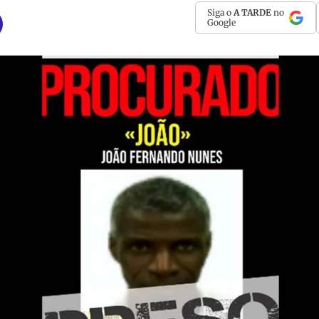
Siga o
A TARDE
no
Google