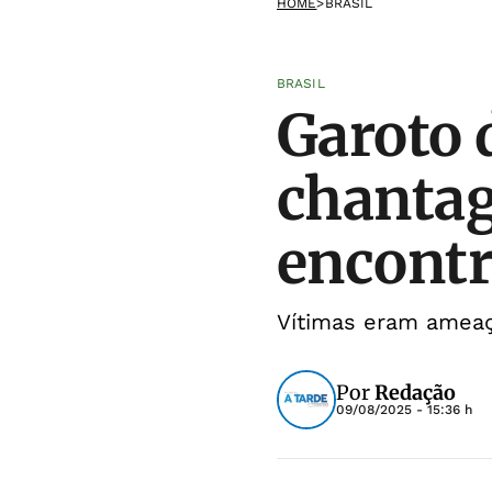
HOME
>
BRASIL
BRASIL
Garoto 
chantag
encont
Vítimas eram ameaça
Por
Redação
09/08/2025 - 15:36 h