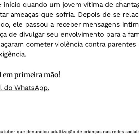
ve início quando um jovem vítima de chan
atar ameaças que sofria. Depois de se rel
do, ele passou a receber mensagens intimi
a de divulgar seu envolvimento para a famí
açaram cometer violência contra parentes 
xigência.
l
em primeira mão!
al do WhatsApp.
outuber que denunciou adultização de crianças nas redes sociai