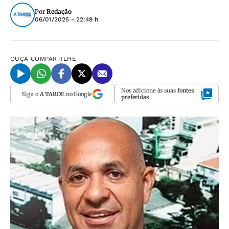
Por
Redação
06/01/2025 - 22:49 h
OUÇA
COMPARTILHE
Nos adicione às suas
fontes
Siga o
A TARDE
no Google
preferidas