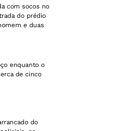
da com socos no
trada do prédio
 homem e duas
oço enquanto o
erca de cinco
 arrancado do