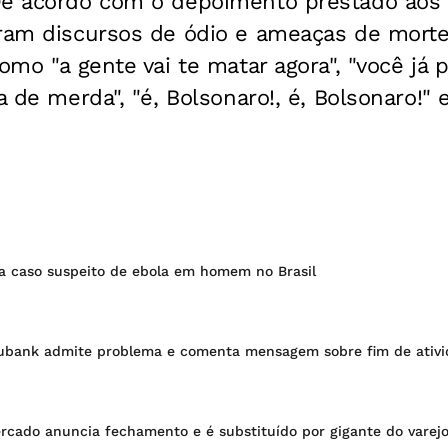
De acordo com o depoimento prestado aos p
ram discursos de ódio e ameaças de morte 
como "a gente vai te matar agora", "você já 
a de merda", "é, Bolsonaro!, é, Bolsonaro!" 
ga caso suspeito de ebola em homem no Brasil
bank admite problema e comenta mensagem sobre fim de ativi
cado anuncia fechamento e é substituído por gigante do varej