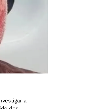
nvestigar a
tido dos