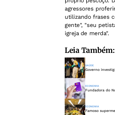
próprio pescoço. 
agressores proferi
utilizando frases 
gente", "seu petist
igreja de merda".
Leia Também:
SAÚDE
Governo investi
ECONOMIA
Fundadora do Nu
ECONOMIA
Famoso supermer