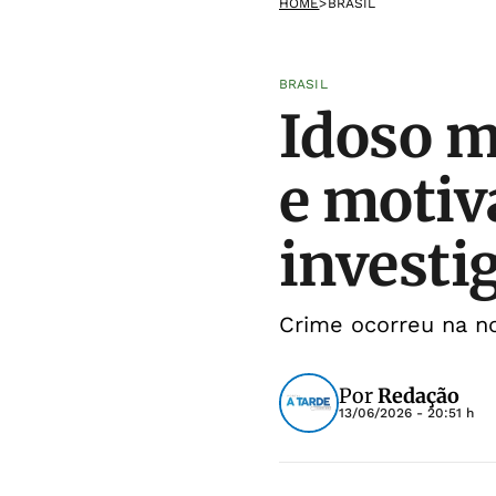
HOME
>
BRASIL
BRASIL
Idoso m
e motiv
investi
Crime ocorreu na noi
Por
Redação
13/06/2026 - 20:51 h