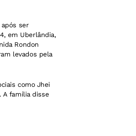
 após ser
24, em Uberlândia,
enida Rondon
ram levados pela
ociais como Jhei
 A família disse