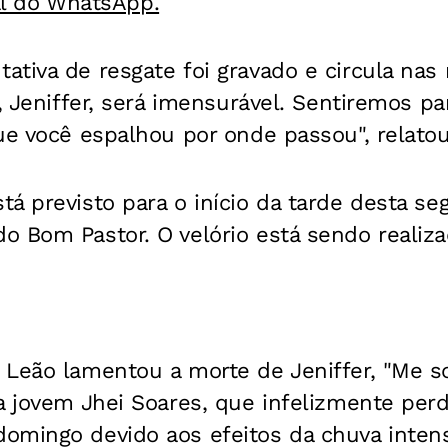
al do WhatsApp.
tiva de resgate foi gravado e circula nas r
á, Jeniffer, será imensurável. Sentiremos p
ue você espalhou por onde passou", relatou 
á previsto para o início da tarde desta seg
o Bom Pastor. O velório está sendo realiz
 Leão lamentou a morte de Jeniffer, "Me so
a jovem Jhei Soares, que infelizmente perd
omingo devido aos efeitos da chuva inten