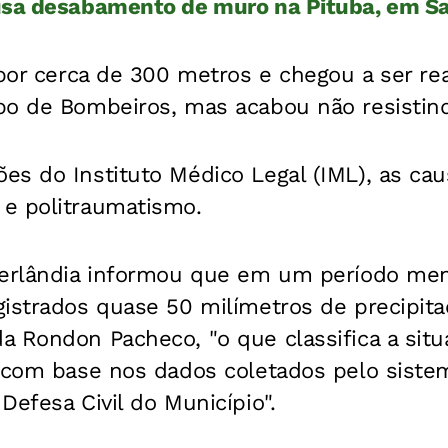
usa desabamento de muro na Pituba, em S
 por cerca de 300 metros e chegou a ser r
po de Bombeiros, mas acabou não resistin
s do Instituto Médico Legal (IML), as cau
e politraumatismo.
berlândia informou que em um período me
gistrados quase 50 milímetros de precipit
a Rondon Pacheco, "o que classifica a si
, com base nos dados coletados pelo siste
Defesa Civil do Município".