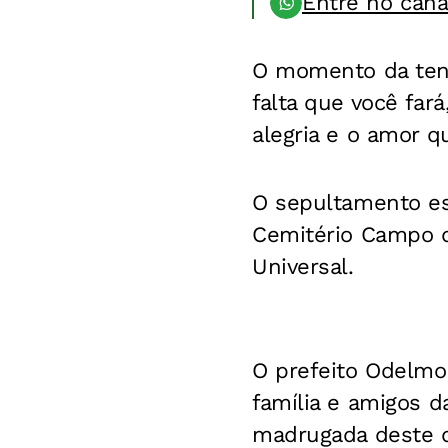
Entre no can
O momento da tenta
falta que você far
alegria e o amor q
O sepultamento est
Cemitério Campo d
Universal.
O prefeito Odelmo
família e amigos d
madrugada deste d