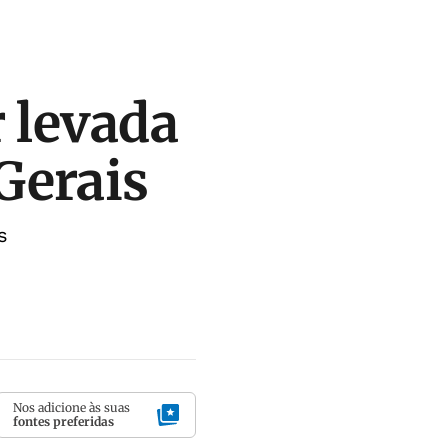
 levada
Gerais
s
Nos adicione às suas
fontes preferidas