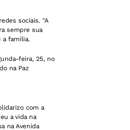
edes sociais. "A
ara sempre sua
a família.
unda-feira, 25, no
ado na Paz
lidarizo com a
eu a vida na
sa na Avenida