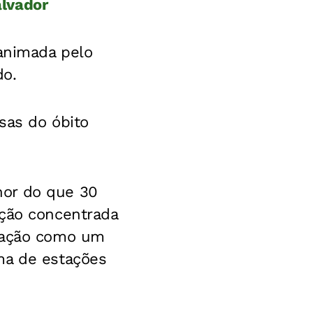
alvador
eanimada pelo
do.
sas do óbito
nor do que 30
ação concentrada
tuação como um
ma de estações