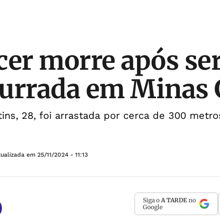
cer morre após ser
urrada em Minas 
tins, 28, foi arrastada por cerca de 300 metro
tualizada em
25/11/2024 - 11:13
Siga o
A TARDE
no
Google