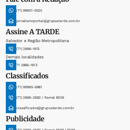
(71) 99601-0020
jornalismoportal@grupoatarde.com.br
Assine
A TARDE
Salvador e Região Metropolitana
(71) 2886-1613
Demais localidades
71 2886-1613
Classificados
(71) 99965-8961
(71) 2886-2683 / Ramal 8526
classificados@grupoatarde.com.br
Publicidade