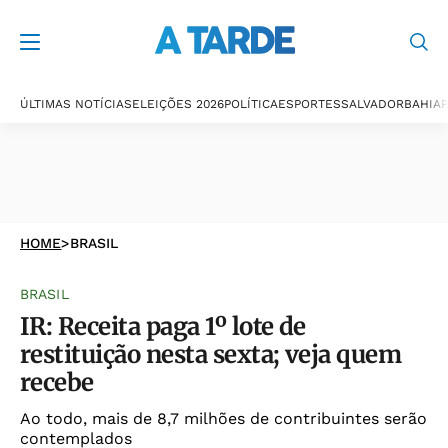
ÚLTIMAS NOTÍCIAS
ELEIÇÕES 2026
POLÍTICA
ESPORTES
SALVADOR
BAHIA
P
HOME
>
BRASIL
BRASIL
IR: Receita paga 1º lote de
restituição nesta sexta; veja quem
recebe
Ao todo, mais de 8,7 milhões de contribuintes serão
contemplados