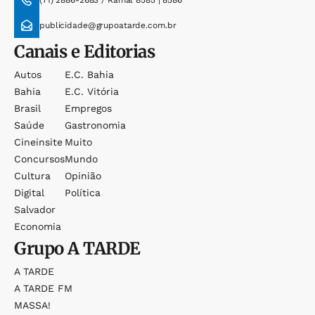
(71) 2886-2683 / Ramal 8585 | 8586
publicidade@grupoatarde.com.br
Canais e Editorias
Autos
E.c. Bahia
Bahia
E.c. Vitória
Brasil
Empregos
Saúde
Gastronomia
Cineinsite
Muito
Concursos
Mundo
Cultura
Opinião
Digital
Política
Salvador
Economia
Grupo
A TARDE
A TARDE
A TARDE FM
MASSA!