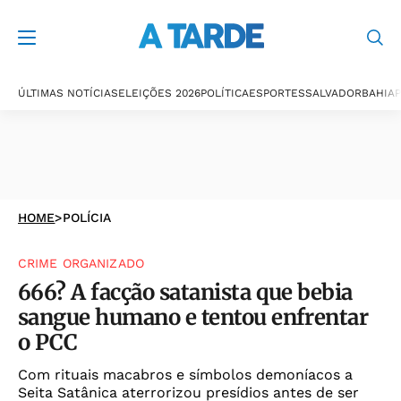
ÚLTIMAS NOTÍCIAS
ELEIÇÕES 2026
POLÍTICA
ESPORTES
SALVADOR
BAHIA
P
HOME
>
POLÍCIA
CRIME ORGANIZADO
666? A facção satanista que bebia
sangue humano e tentou enfrentar
o PCC
Com rituais macabros e símbolos demoníacos a
Seita Satânica aterrorizou presídios antes de ser