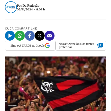
Por
Da Redação
05/11/2024 - 8:01 h
OUÇA
COMPARTILHE
Nos adicione às suas
fontes
Siga o
A TARDE
no Google
preferidas