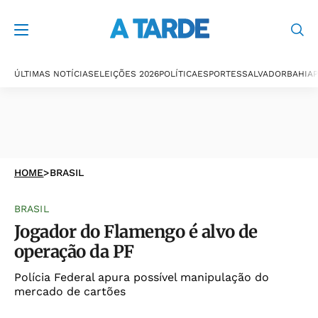
ÚLTIMAS NOTÍCIAS
ELEIÇÕES 2026
POLÍTICA
ESPORTES
SALVADOR
BAHIA
P
HOME
>
BRASIL
BRASIL
Jogador do Flamengo é alvo de
operação da PF
Polícia Federal apura possível manipulação do
mercado de cartões