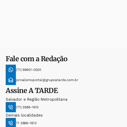
Fale com a Redação
(71) 99601-0020
jornalismoportal@grupoatarde.com.br
Assine
A TARDE
Salvador e Região Metropolitana
(71) 2886-1613
Demais localidades
71 2886-1613