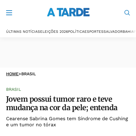
ÚLTIMAS NOTÍCIAS
ELEIÇÕES 2026
POLÍTICA
ESPORTES
SALVADOR
BAHIA
P
HOME
>
BRASIL
BRASIL
Jovem possui tumor raro e teve
mudança na cor da pele; entenda
Cearense Sabrina Gomes tem Síndrome de Cushing
e um tumor no tórax