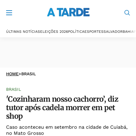
ÚLTIMAS NOTÍCIAS
ELEIÇÕES 2026
POLÍTICA
ESPORTES
SALVADOR
BAHIA
P
HOME
>
BRASIL
BRASIL
'Cozinharam nosso cachorro’, diz
tutor após cadela morrer em pet
shop
Caso aconteceu em setembro na cidade de Cuiabá,
no Mato Grosso