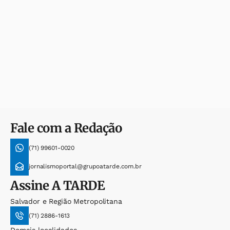
Fale com a Redação
(71) 99601-0020
jornalismoportal@grupoatarde.com.br
Assine
A TARDE
Salvador e Região Metropolitana
(71) 2886-1613
Demais localidades