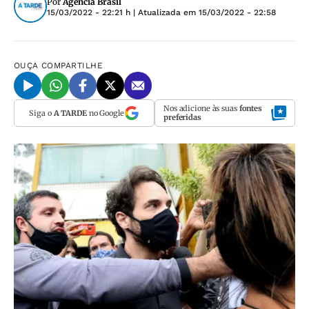
Por
Agência Brasil
15/03/2022 - 22:21 h
| Atualizada em
15/03/2022 - 22:58
OUÇA
COMPARTILHE
Nos adicione às suas
fontes
Siga o
A TARDE
no Google
preferidas