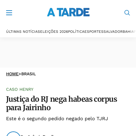
ÚLTIMAS NOTÍCIAS
ELEIÇÕES 2026
POLÍTICA
ESPORTES
SALVADOR
BAHIA
P
HOME
>
BRASIL
CASO HENRY
Justiça do RJ nega habeas corpus
para Jairinho
Este é o segundo pedido negado pelo TJRJ