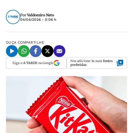
Por
Valdomiro Neto
04/04/2026 - 0:06 h
OUÇA
COMPARTILHE
Nos adicione às suas
fontes
Siga o
A TARDE
no Google
preferidas