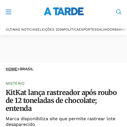
ÚLTIMAS NOTÍCIAS
ELEIÇÕES 2026
POLÍTICA
ESPORTES
SALVADOR
BAHIA
P
HOME
>
BRASIL
MISTÉRIO
KitKat lança rastreador após roubo
de 12 toneladas de chocolate;
entenda
Marca disponibiliza site que permite rastrear lote
desaparecido