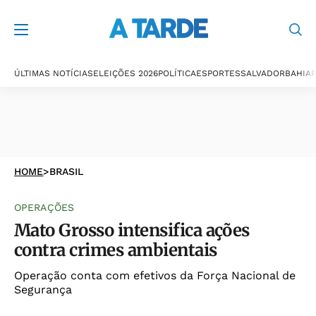
ÚLTIMAS NOTÍCIAS
ELEIÇÕES 2026
POLÍTICA
ESPORTES
SALVADOR
BAHIA
P
HOME
>
BRASIL
OPERAÇÕES
Mato Grosso intensifica ações
contra crimes ambientais
Operação conta com efetivos da Força Nacional de
Segurança