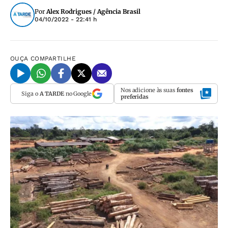
Por
Alex Rodrigues / Agência Brasil
04/10/2022 - 22:41 h
OUÇA
COMPARTILHE
Nos adicione às suas
fontes
Siga o
A TARDE
no Google
preferidas