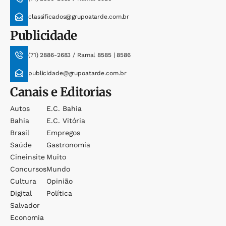
classificados@grupoatarde.com.br
Publicidade
(71) 2886-2683 / Ramal 8585 | 8586
publicidade@grupoatarde.com.br
Canais e Editorias
Autos
E.c. Bahia
Bahia
E.c. Vitória
Brasil
Empregos
Saúde
Gastronomia
Cineinsite
Muito
Concursos
Mundo
Cultura
Opinião
Digital
Política
Salvador
Economia