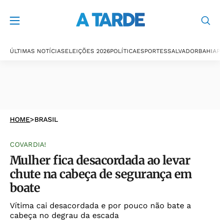
ÚLTIMAS NOTÍCIAS
ELEIÇÕES 2026
POLÍTICA
ESPORTES
SALVADOR
BAHIA
P
HOME
>
BRASIL
COVARDIA!
Mulher fica desacordada ao levar
chute na cabeça de segurança em
boate
Vítima cai desacordada e por pouco não bate a
cabeça no degrau da escada