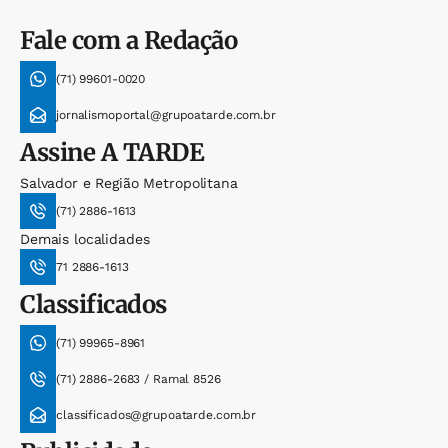
Fale com a Redação
(71) 99601-0020
jornalismoportal@grupoatarde.com.br
Assine
A TARDE
Salvador e Região Metropolitana
(71) 2886-1613
Demais localidades
71 2886-1613
Classificados
(71) 99965-8961
(71) 2886-2683 / Ramal 8526
classificados@grupoatarde.com.br