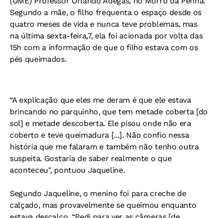
(UME) Professor Orlando Adegas, no Morro da Penha.
Segundo a mãe, o filho frequenta o espaço desde os
quatro meses de vida e nunca teve problemas, mas
na última sexta-feira,7, ela foi acionada por volta das
15h com a informação de que o filho estava com os
pés queimados.
“A explicação que eles me deram é que ele estava
brincando no parquinho, que tem metade coberta [do
sol] e metade descoberta. Ele pisou onde não era
coberto e teve queimadura [...]. Não confio nessa
história que me falaram e também não tenho outra
suspeita. Gostaria de saber realmente o que
aconteceu", pontuou Jaqueline.
Segundo Jaqueline, o menino foi para creche de
calçado, mas provavelmente se queimou enquanto
estava descalço. “Pedi para ver as câmeras [de