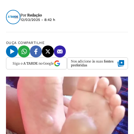
Por
Redação
12/03/2025 - 8:42 h
OUÇA
COMPARTILHE
Nos adicione às suas
fontes
Siga o
A TARDE
no Google
preferidas