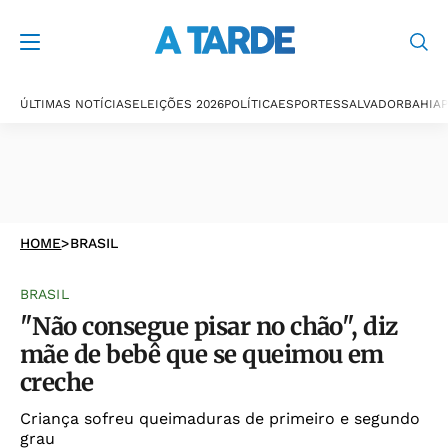
ÚLTIMAS NOTÍCIAS
ELEIÇÕES 2026
POLÍTICA
ESPORTES
SALVADOR
BAHIA
P
HOME
>
BRASIL
BRASIL
"Não consegue pisar no chão", diz
mãe de bebê que se queimou em
creche
Criança sofreu queimaduras de primeiro e segundo
grau