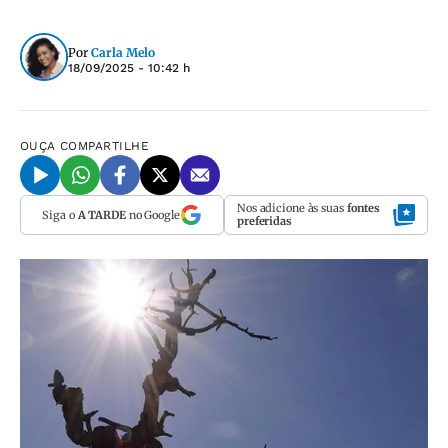
Por
Carla Melo
18/09/2025 - 10:42 h
OUÇA
COMPARTILHE
Nos adicione às suas
fontes
Siga o
A TARDE
no Google
preferidas