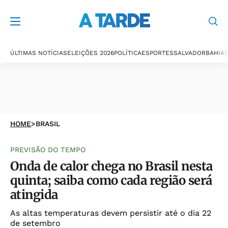
ÚLTIMAS NOTÍCIAS
ELEIÇÕES 2026
POLÍTICA
ESPORTES
SALVADOR
BAHIA
P
HOME
>
BRASIL
PREVISÃO DO TEMPO
Onda de calor chega no Brasil nesta
quinta; saiba como cada região será
atingida
As altas temperaturas devem persistir até o dia 22
de setembro