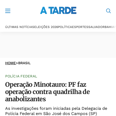
ÚLTIMAS NOTÍCIAS
ELEIÇÕES 2026
POLÍTICA
ESPORTES
SALVADOR
BAHIA
P
HOME
>
BRASIL
POLÍCIA FEDERAL
Operação Minotauro: PF faz
operação contra quadrilha de
anabolizantes
As investigações foram iniciadas pela Delegacia de
Polícia Federal em São José dos Campos (SP)