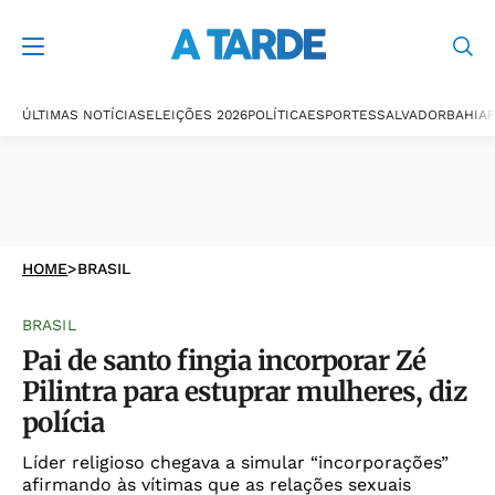
ÚLTIMAS NOTÍCIAS
ELEIÇÕES 2026
POLÍTICA
ESPORTES
SALVADOR
BAHIA
P
HOME
>
BRASIL
BRASIL
Pai de santo fingia incorporar Zé
Pilintra para estuprar mulheres, diz
polícia
Líder religioso chegava a simular “incorporações”
afirmando às vítimas que as relações sexuais