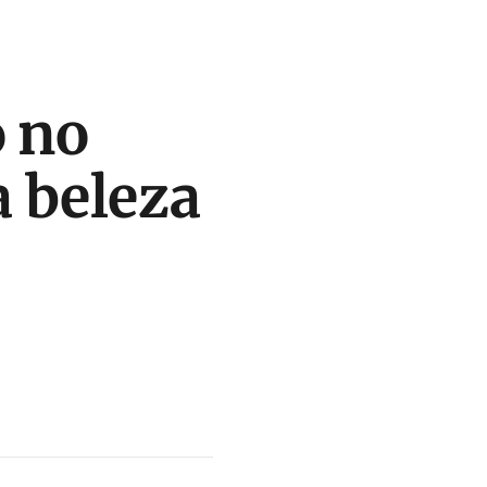
o no
 beleza