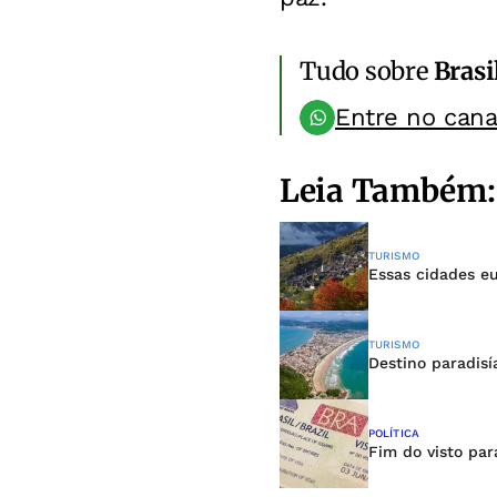
Tudo sobre
Brasi
Entre no can
Leia Também:
TURISMO
Essas cidades e
TURISMO
Destino paradisí
POLÍTICA
Fim do visto par