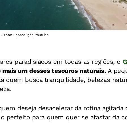
 - Foto: Reprodução| Youtube
gares paradisíacos em todas as regiões, e
G
é mais um desses tesouros naturais.
A pequ
a quem busca tranquilidade, belezas natu
eza.
a quem deseja desacelerar da rotina agitada
no perfeito para quem quer se afastar da co