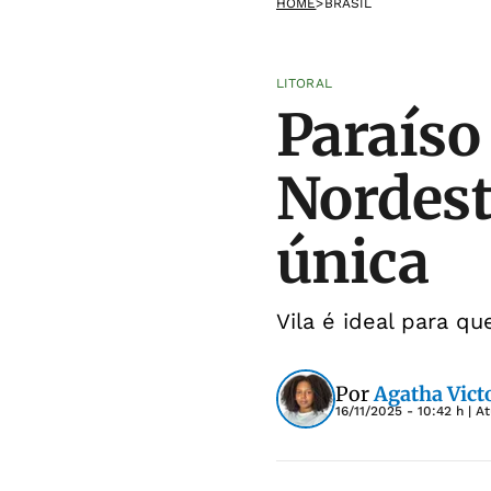
HOME
>
BRASIL
LITORAL
Paraíso
Nordest
única
Vila é ideal para q
Por
Agatha Victo
16/11/2025 - 10:42 h
| A