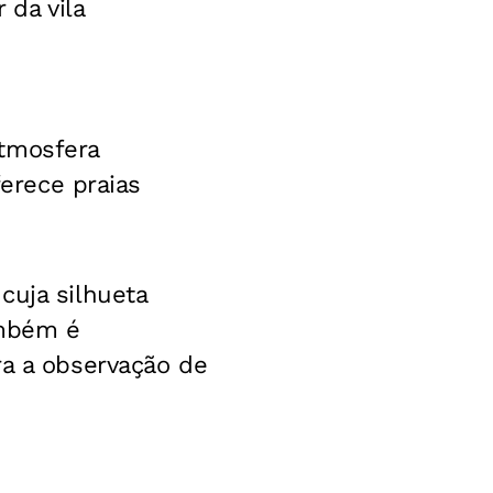
 da vila
atmosfera
ferece praias
cuja silhueta
ambém é
ra a observação de