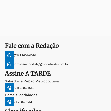
Fale com a Redação
(71) 99601-0020
jornalismoportal@grupoatarde.com.br
Assine
A TARDE
Salvador e Região Metropolitana
(71) 2886-1613
Demais localidades
71 2886-1613