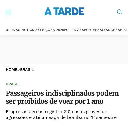
ÚLTIMAS NOTÍCIAS
ELEIÇÕES 2026
POLÍTICA
ESPORTES
SALVADOR
BAHIA
P
HOME
>
BRASIL
BRASIL
Passageiros indisciplinados podem
ser proibidos de voar por 1 ano
Empresas aéreas registra 210 casos graves de
agressões e até ameaça de bomba no 1º semestre