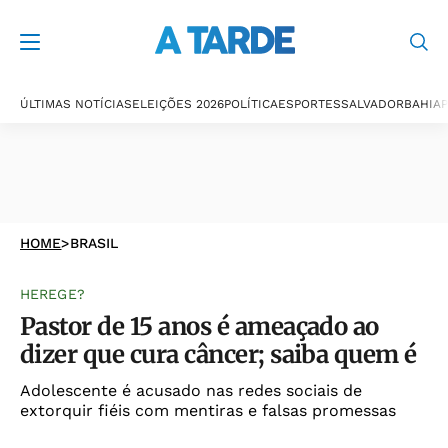
ÚLTIMAS NOTÍCIAS
ELEIÇÕES 2026
POLÍTICA
ESPORTES
SALVADOR
BAHIA
P
HOME
>
BRASIL
HEREGE?
Pastor de 15 anos é ameaçado ao
dizer que cura câncer; saiba quem é
Adolescente é acusado nas redes sociais de
extorquir fiéis com mentiras e falsas promessas