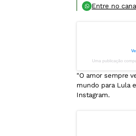
Entre no can
Ve
Uma publicação compa
"O amor sempre ve
mundo para Lula e J
Instagram.