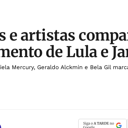
os e artistas comp
mento de Lula e Ja
iela Mercury, Geraldo Alckmin e Bela Gil mar
Siga o
A TARDE
no
Google