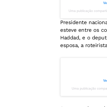
Ve
Uma publicação comparti
Presidente nacion
esteve entre os c
Haddad, e o deput
esposa, a roteirist
Ve
Uma publicação compar