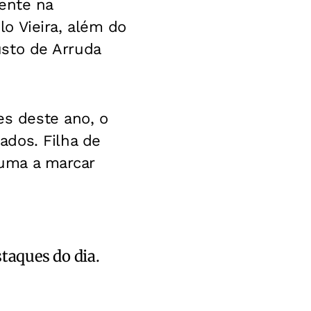
ente na
o Vieira, além do
gusto de Arruda
es deste ano, o
ados. Filha de
s uma a marcar
staques do dia.