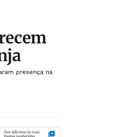
arecem
nja
caram presença na
Nos adicione às suas
fontes preferidas