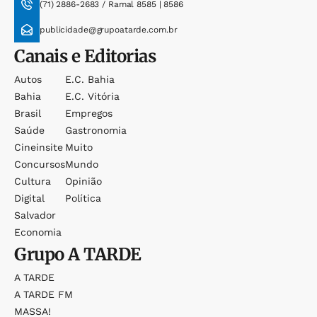
(71) 2886-2683 / Ramal 8585 | 8586
publicidade@grupoatarde.com.br
Canais e Editorias
Autos
E.c. Bahia
Bahia
E.c. Vitória
Brasil
Empregos
Saúde
Gastronomia
Cineinsite
Muito
Concursos
Mundo
Cultura
Opinião
Digital
Política
Salvador
Economia
Grupo
A TARDE
A TARDE
A TARDE FM
MASSA!