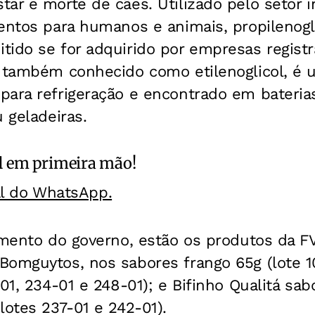
ar e morte de cães. Utilizado pelo setor i
mentos para humanos e animais, propilenog
ido se for adquirido por empresas registr
, também conhecido como etilenoglicol, é 
para refrigeração e encontrado em bateria
 geladeiras.
l
em primeira mão!
al do WhatsApp.
himento do governo, estão os produtos da F
Bomguytos, nos sabores frango 65g (lote 1
01, 234-01 e 248-01); e Bifinho Qualitá sab
lotes 237-01 e 242-01).