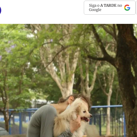
Siga o
A TARDE
no
Google