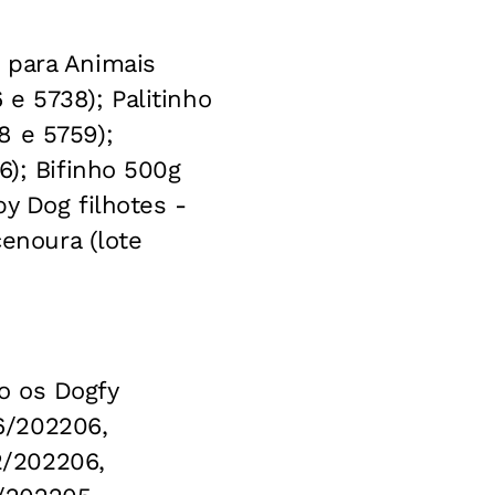
 para Animais
e 5738); Palitinho
8 e 5759);
6); Bifinho 500g
y Dog filhotes -
cenoura (lote
o os Dogfy
6/202206,
2/202206,