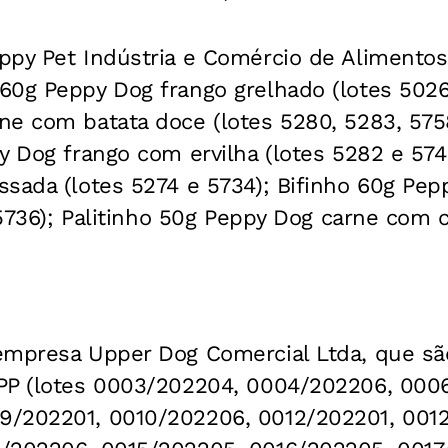
ppy Pet Indústria e Comércio de Alimentos
0g Peppy Dog frango grelhado (lotes 5026 
ne com batata doce (lotes 5280, 5283, 575
y Dog frango com ervilha (lotes 5282 e 574
sada (lotes 5274 e 5734); Bifinho 60g Pepp
e 5736); Palitinho 50g Peppy Dog carne com 
empresa Upper Dog Comercial Ltda, que sã
PP (lotes 0003/202204, 0004/202206, 000
9/202201, 0010/202206, 0012/202201, 001