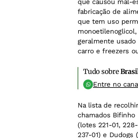
que causou mal-est
fabricação de ali
que tem uso permit
monoetilenoglicol
geralmente usado 
carro e freezers ou
Tudo sobre
Brasi
Entre no can
Na lista de recol
chamados Bifinho 
(lotes 221-01, 228-
237-01) e Dudogs (