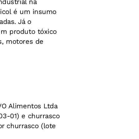
ndustrial na
licol é um insumo
adas. Já o
um produto tóxico
s, motores de
VO Alimentos Ltda
03-01) e churrasco
or churrasco (lote