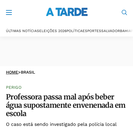
ÚLTIMAS NOTÍCIAS
ELEIÇÕES 2026
POLÍTICA
ESPORTES
SALVADOR
BAHIA
P
HOME
>
BRASIL
PERIGO
Professora passa mal após beber
água supostamente envenenada em
escola
O caso está sendo investigado pela polícia local