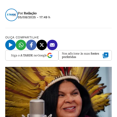
Por
Redação
05/08/2025 - 17:49 h
OUÇA
COMPARTILHE
Nos adicione às suas
fontes
Siga o
A TARDE
no Google
preferidas