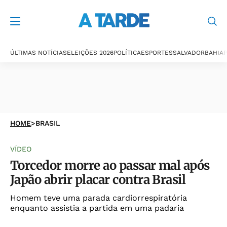
ÚLTIMAS NOTÍCIAS
ELEIÇÕES 2026
POLÍTICA
ESPORTES
SALVADOR
BAHIA
P
HOME
>
BRASIL
VÍDEO
Torcedor morre ao passar mal após
Japão abrir placar contra Brasil
Homem teve uma parada cardiorrespiratória
enquanto assistia a partida em uma padaria