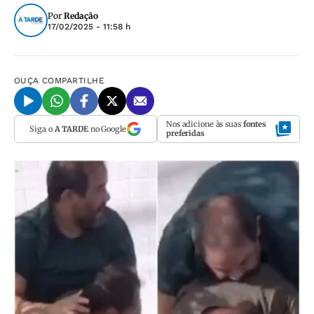
Por
Redação
17/02/2025 - 11:58 h
OUÇA
COMPARTILHE
Nos adicione às suas
fontes
Siga o
A TARDE
no Google
preferidas