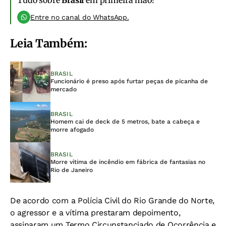
Tudo sobre
Brasil
em primeira mão!
Entre no canal do WhatsApp.
Leia Também:
BRASIL
Funcionário é preso após furtar peças de picanha de
mercado
BRASIL
Homem cai de deck de 5 metros, bate a cabeça e
morre afogado
BRASIL
Morre vítima de incêndio em fábrica de fantasias no
Rio de Janeiro
De acordo com a Polícia Civil do Rio Grande do Norte,
o agressor e a vítima prestaram depoimento,
assinaram um Termo Circunstanciado de Ocorrência e