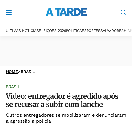
ÚLTIMAS NOTÍCIAS
ELEIÇÕES 2026
POLÍTICA
ESPORTES
SALVADOR
BAHIA
P
HOME
>
BRASIL
BRASIL
Vídeo: entregador é agredido após
se recusar a subir com lanche
Outros entregadores se mobilizaram e denunciaram
a agressão à polícia