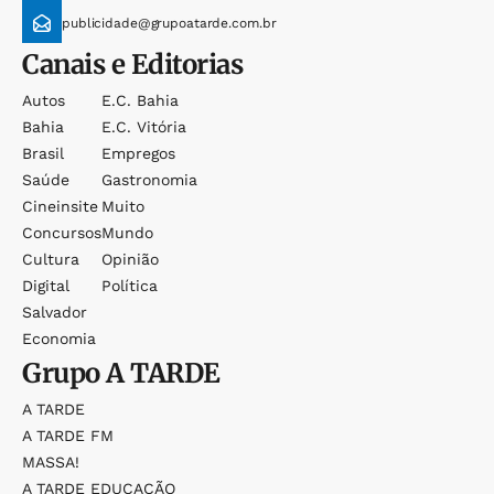
publicidade@grupoatarde.com.br
Canais e Editorias
Autos
E.c. Bahia
Bahia
E.c. Vitória
Brasil
Empregos
Saúde
Gastronomia
Cineinsite
Muito
Concursos
Mundo
Cultura
Opinião
Digital
Política
Salvador
Economia
Grupo
A TARDE
A TARDE
A TARDE FM
MASSA!
A TARDE EDUCAÇÃO