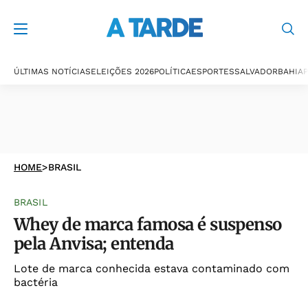
ÚLTIMAS NOTÍCIAS
ELEIÇÕES 2026
POLÍTICA
ESPORTES
SALVADOR
BAHIA
P
HOME
>
BRASIL
BRASIL
Whey de marca famosa é suspenso
pela Anvisa; entenda
Lote de marca conhecida estava contaminado com
bactéria