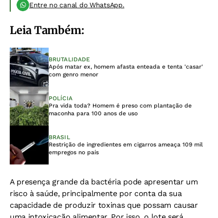
Entre no canal do WhatsApp.
Leia Também:
BRUTALIDADE
Após matar ex, homem afasta enteada e tenta 'casar'
com genro menor
POLÍCIA
Pra vida toda? Homem é preso com plantação de
maconha para 100 anos de uso
BRASIL
Restrição de ingredientes em cigarros ameaça 109 mil
empregos no país
A presença grande da bactéria pode apresentar um
risco à saúde, principalmente por conta da sua
capacidade de produzir toxinas que possam causar
uma intoxicação alimentar. Por isso, o lote será