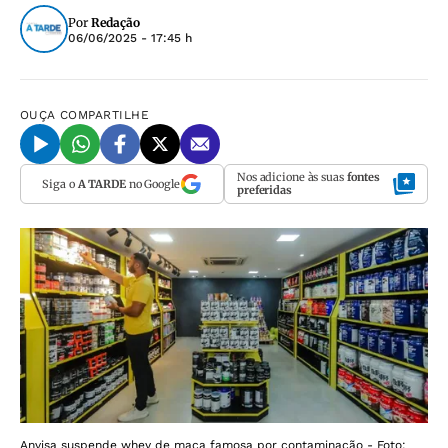
Por
Redação
06/06/2025 - 17:45 h
OUÇA
COMPARTILHE
Nos adicione às suas
fontes
Siga o
A TARDE
no Google
preferidas
Anvisa suspende whey de maca famosa por contaminação - Foto: