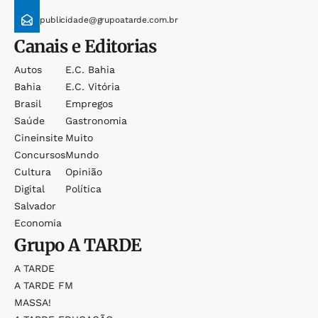
publicidade@grupoatarde.com.br
Canais e Editorias
Autos
E.c. Bahia
Bahia
E.c. Vitória
Brasil
Empregos
Saúde
Gastronomia
Cineinsite
Muito
Concursos
Mundo
Cultura
Opinião
Digital
Política
Salvador
Economia
Grupo
A TARDE
A TARDE
A TARDE FM
MASSA!