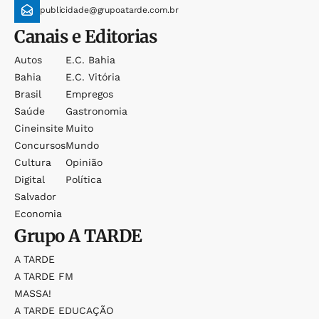
publicidade@grupoatarde.com.br
Canais e Editorias
Autos
E.c. Bahia
Bahia
E.c. Vitória
Brasil
Empregos
Saúde
Gastronomia
Cineinsite
Muito
Concursos
Mundo
Cultura
Opinião
Digital
Política
Salvador
Economia
Grupo
A TARDE
A TARDE
A TARDE FM
MASSA!
A TARDE EDUCAÇÃO