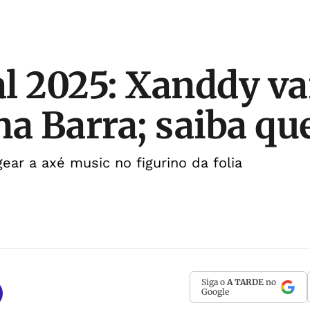
l 2025: Xanddy va
na Barra; saiba qu
ar a axé music no figurino da folia
Siga o
A TARDE
no
Google