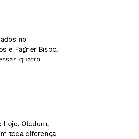
irados no
os e Fagner Bispo,
essas quatro
é hoje. Olodum,
am toda diferença