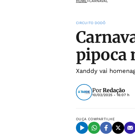
HOME
>
CARNAVAL
CIRCUITO DODÔ
Carnava
pipoca 
Xanddy vai homenage
Por
Redação
10/02/2025 - 16:07 h
OUÇA
COMPARTILHE