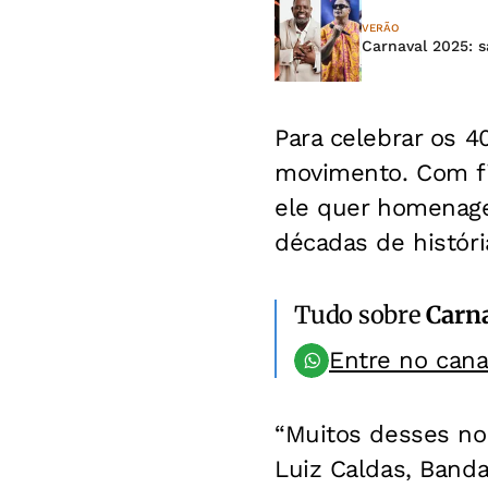
VERÃO
Carnaval 2025: 
Para celebrar os 40
movimento. Com fig
ele quer homenage
décadas de histór
Tudo sobre
Carn
Entre no can
“Muitos desses no
Luiz Caldas, Banda