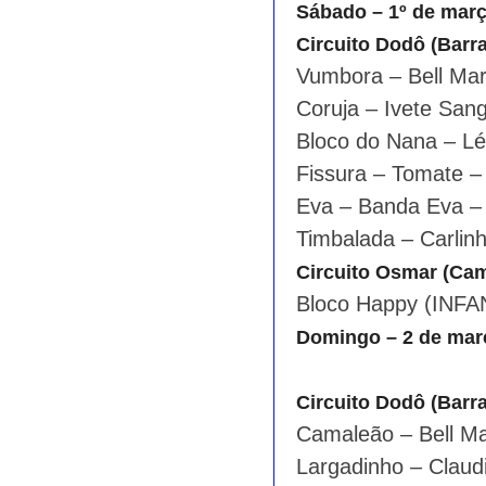
Sábado – 1º de mar
Circuito Dodô (Barr
Vumbora – Bell Ma
Coruja – Ivete San
Bloco do Nana – L
Fissura – Tomate –
Eva – Banda Eva –
Timbalada – Carlin
Circuito Osmar (Ca
Bloco Happy (INFAN
Domingo – 2 de mar
Circuito Dodô (Barr
Camaleão – Bell M
Largadinho – Claudi