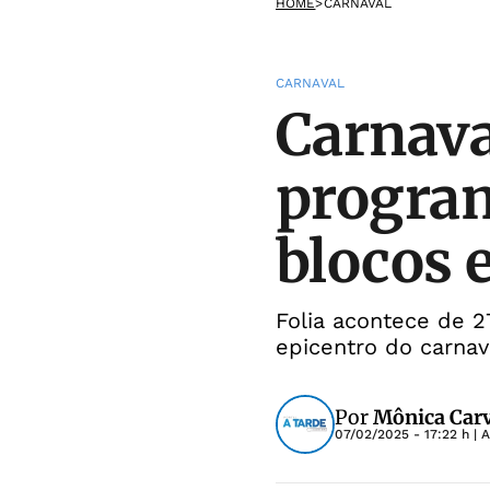
HOME
>
CARNAVAL
CARNAVAL
Carnava
program
blocos 
Folia acontece de 2
epicentro do carnava
Por
Mônica Car
07/02/2025 - 17:22 h
| 