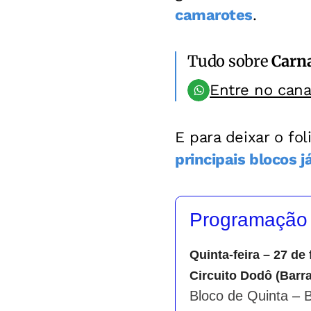
camarotes
.
Tudo sobre
Carn
Entre no can
E para deixar o fo
principais blocos 
Programação d
Quinta-feira – 27 de 
Circuito Dodô (Barr
Bloco de Quinta – 