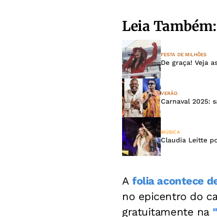
Leia Também:
FESTA DE MILHÕES
De graça! Veja a
VERÃO
Carnaval 2025: 
MÚSICA
Claudia Leitte p
A
folia acontece d
no epicentro do ca
gratuitamente na