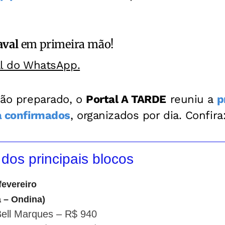
aval
em primeira mão!
al do WhatsApp.
lião preparado, o
Portal A TARDE
reuniu a
p
já confirmados
, organizados por dia. Confira
os principais blocos
fevereiro
a – Ondina)
Bell Marques – R$ 940